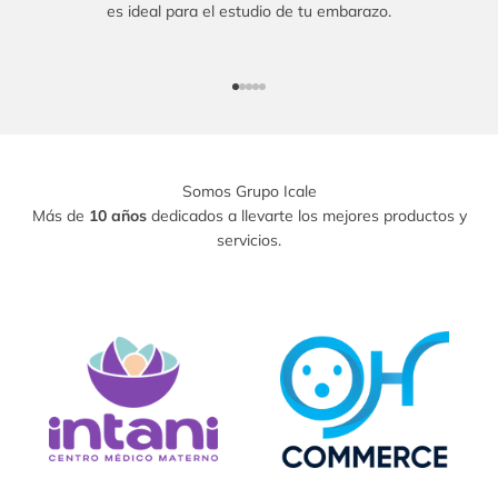
es ideal para el estudio de tu embarazo.
Ir al artículo 1
Ir al artículo 2
Ir al artículo 3
Ir al artículo 4
Ir al artículo 5
Somos Grupo Icale
Más de
10 años
dedicados a llevarte los mejores productos y
servicios.